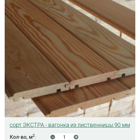
сорт ЭКСТРА - вагонка из лиственницы 90 мм
2
Кол-во, м
:
-
+