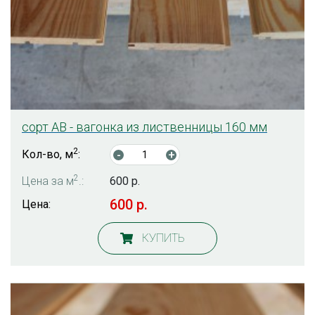
сорт AB - вагонка из лиственницы 160 мм
2
Кол-во, м
:
-
+
2
Цена за м
.:
600 р.
600 р.
Цена:
КУПИТЬ