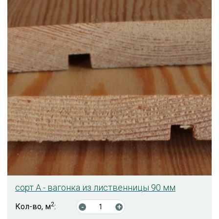
сорт А - вагонка из лиственницы 90 мм
2
Кол-во, м
:
-
+