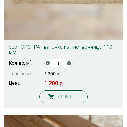
сорт ЭКСТРА - вагонка из лиственницы 110
мм
2
Кол-во, м
:
-
+
2
Цена за м
.:
1 200 р.
1 200 р.
Цена:
КУПИТЬ