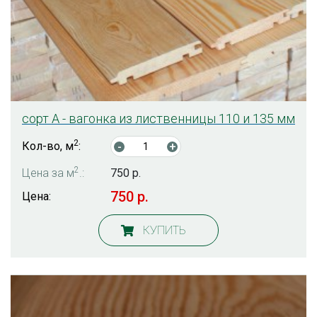
сорт А - вагонка из лиственницы 110 и 135 мм
2
Кол-во, м
:
-
+
2
Цена за м
.:
750 р.
750 р.
Цена:
КУПИТЬ