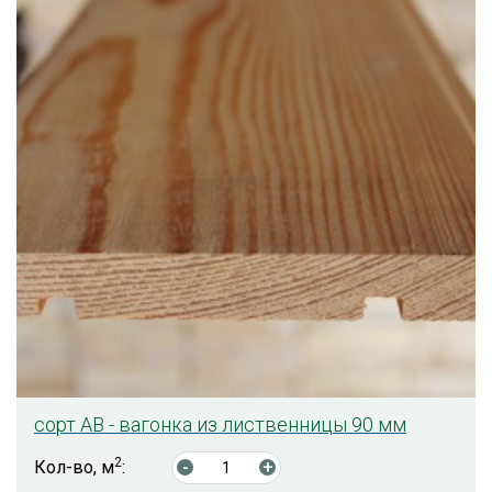
сорт АB - вагонка из лиственницы 90 мм
2
Кол-во, м
:
-
+