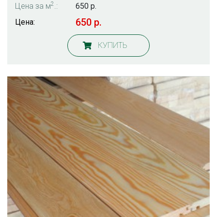
2
Цена за м
.:
650 р.
650 р.
Цена:
КУПИТЬ