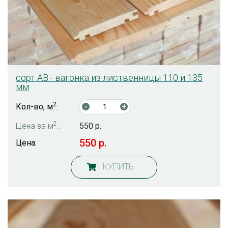
сорт АB - вагонка из лиственницы 110 и 135
мм
2
Кол-во, м
:
-
+
2
Цена за м
.:
550 р.
550 р.
Цена:
КУПИТЬ