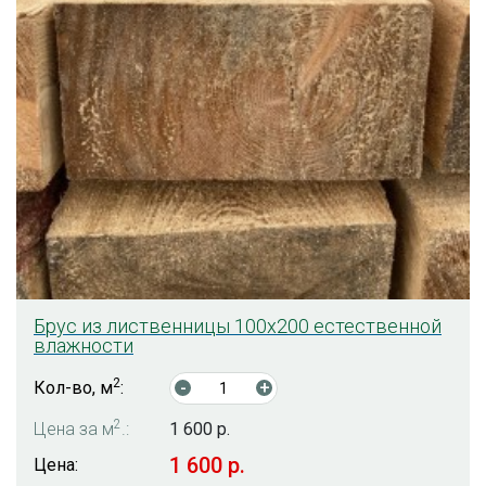
Брус из лиственницы 100х200 естественной
влажности
2
Кол-во, м
:
-
+
2
Цена за м
.:
1 600 р.
1 600 р.
Цена: