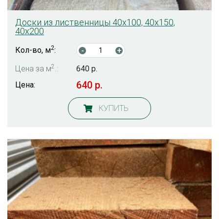
Доски из лиственницы 40х100, 40х150,
40х200
2
Кол-во, м
:
-
+
2
Цена за м
.:
640 р.
640 р.
Цена:
КУПИТЬ