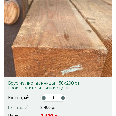
Брус из лиственницы 150х200 от
производителя, низкие цены
2
Кол-во, м
:
-
+
2
Цена за м
.:
2 400 р.