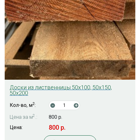
Доски из лиственницы 50х100, 50х150,
50х200
2
Кол-во, м
:
-
+
2
Цена за м
.:
800 р.
800 р.
Цена: